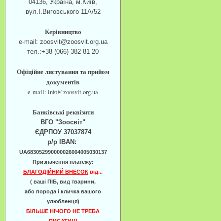
04136, Україна, м.Київ,
вул.І.Виговського 11А/52
Керівництво
e-mail: zoosvit@zoosvit.org.ua
тел.:+38 (066) 382 81 20
Офіційне листування та прийом
документів
e-mail: info@zoosvit.org.ua
Банківські реквізити
ВГО "Зоосвіт"
ЄДРПОУ 37037874
р/р IBAN:
UA683052990000026004005030137
Призначення платежу:
БЛАГОДІЙНИЙ ВНЕСОК
від...
( ваші ПІБ, вид тварини,
або порода і кличка вашого
улюбленця)
БІЛЬШЕ НІЧОГО НЕ ТРЕБА