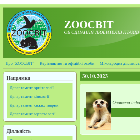
Перейти до основного матеріалу
ZOOСВІТ
ОБ'ЄДНАННЯ ЛЮБИТЕЛІВ ПТАХІВ 
Про "ZOOСВІТ"
Керівництво та офіційні особи
Міжнародна діяльніст
30.10.2023
Напрямки
Департамент орнітології
Департамент кінології
Оновлена інф
Департамент хижих тварин
Департамент герпетології
Діяльність