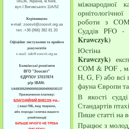
міжнародної ка
04136, Україна, м.Київ,
вул.І.Виговського 11А/52
орнітологічно
Керівництво
роботи з COM 
e-mail: zoosvit@zoosvit.org.ua
Суддів PFO - 
тел.:+38 (066) 382 81 20
Krawczyk)
Офіційне листування та прийом
документів
Юстіна 
e-mail: info@zoosvit.org.ua
Krawczyk)
екс
Банківські реквізити
COM & POF , має
ВГО "Зоосвіт"
H, G, F) або всі
ЄДРПОУ 37037874
р/р IBAN:
фауна Європи та
UA683052990000026004005030137
В якості судд
Призначення платежу:
БЛАГОДІЙНИЙ ВНЕСОК
від...
Стандартів птахі
( ваші ПІБ, вид тварини,
Пише статті на в
або порода і кличка вашого
улюбленця)
Працює з молодд
БІЛЬШЕ НІЧОГО НЕ ТРЕБА