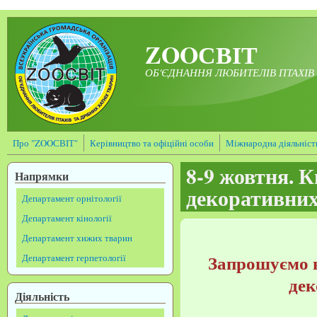
Перейти до основного матеріалу
ZOOСВІТ
ОБ'ЄДНАННЯ ЛЮБИТЕЛІВ ПТАХІВ 
Про "ZOOСВІТ"
Керівництво та офіційні особи
Міжнародна діяльніст
8-9 жовтня. К
Напрямки
декоративних
Департамент орнітології
Департамент кінології
Департамент хижих тварин
Запрошуємо в
Департамент герпетології
дек
Діяльність