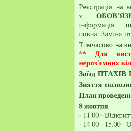
Реєстрація
на в
ОБОВ'Я
з
інформація
щ
повна
.
Заміна
пт
Тимчасово
на в
**
Для вист
нероз'ємних кі
Заїзд
ПТАХІВ
Зняття
експозиц
План проведен
8 жовтня
- 11.00 - Відкри
- 14.00 - 15.00 -