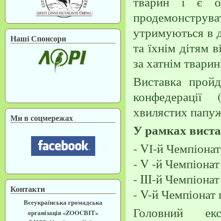
тварин і є ос
продемонструва
утримуються в д
Наші Спонсори
та їхнім дітям 
за хатнім тварин
Виставка пройд
конфедерації (С
хвилястих папу
Ми в соцмережах
У рамках виста
- VІ-й Чемпіонат
- V -й Чемпіона
- III-й Чемпіонат
Контакти
- V-й Чемпіонат 
Всеукраїнська громадська
Головний ек
організація «ZOOCВІТ»